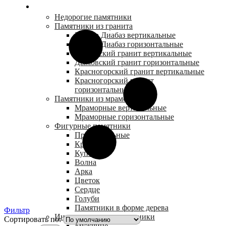
Каталог
Недорогие памятники
Памятники из гранита
Габбро Диабаз вертикальные
Габбро Диабаз горизонтальные
Дымовский гранит вертикальные
Дымовский гранит горизонтальные
Красногорский гранит вертикальные
Красногорский гранит
горизонтальные
Памятники из мрамора
Мраморные вертикальные
Мраморные горизонтальные
Фигурные памятники
Прямоугольные
Крест
Купол
Волна
Арка
Цветок
Сердце
Голуби
Памятники в форме дерева
Фильтр
Индивидуальные памятники
Сортировать по:
Мужчине