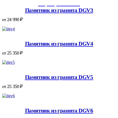
+7 (938) 417-76-24
Памятник из гранита DGV3
от
24 990
₽
VK
Telegram
Max
WhatsApp
Памятник из гранита DGV4
от
25 350
₽
Памятник из гранита DGV5
от
25 350
₽
Памятник из гранита DGV6