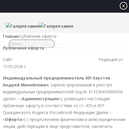
×
×
УЛ. ТУРГЕНЕВА 53:
+7 (938) 417-76-24
Поиск
Главная
Публичная оферта
Публичная оферта
Сайт Редакция от
15.05.2026 г.
Индивидуальный предприниматель ИП Хаустов
Андрей Михайлович
, зарегистрированный в реестре
индивидуальных предпринимателей под № 313236416900030
(далее – «
Администрация
»), размещает настоящую
публичную оферту в соответствии со ст. 435 и 437
Гражданского Кодекса Российской Федерации (далее –
«
Оферта
») с предложением физическим и (или) юридическим
лицам, действующим в лице представителя, заключить